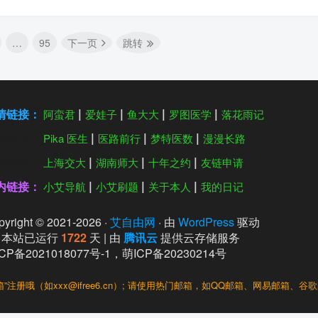
…
95
下一页
跳转
情链接：
阿蛮君
爱娃子
鱼大大
罗图医学
落花雨记
情链接：
Pika 医生
医路前行
梦特医数
漫漫长路
情链接：
上海交大
湖南师大
十年之约
友链申请
内链接：
小艾导航
小艾刷题
关于本人
我的日记
yright © 2021-
2026
·
艾自由网
· 由
WordPress
驱动
本站已运行
1722
天
| 由
腾讯云
提供云存储服务
CP备2021018077号-1
，
萌ICP备20230214号
”注册哦（如xxx@ifree6.cn）; 请使用热门邮箱，如QQ邮箱、网易邮箱、