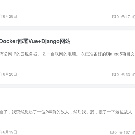
6年6月29日
0
17
cker部署Vue+Django网站
一、准备工作 1
6年6月20日
0
33
昨天晚上室友出去约会了，我突然想起了一位2年前的故人，然后我手残，搜了一下这位故人的微信，看到一个情头。不知道为什么，
6年6月19日
0
167