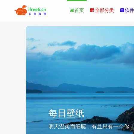
首页
全部分类
软
湖南师范大学
每日壁纸
每日壁纸
湖南师范大学
研究生院
明天温柔而细腻，有且只有一个你
|
明天温柔而细腻，有且只有一
研究生院
医学部
|
医学部