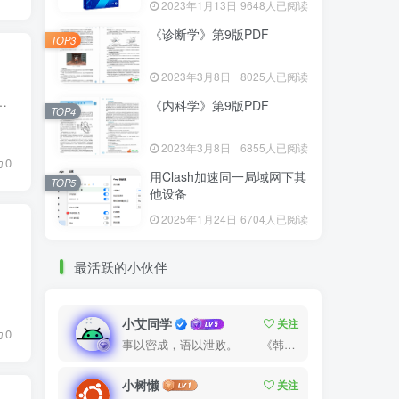
2023年1月13日
9648人已阅读
《诊断学》第9版PDF
TOP3
2023年3月8日
8025人已阅读
3前端文件。 二、安装宝塔面板 1.使用SSH软件（比如“tabby terminal”）连接服务器，输入以下命令安装...
《内科学》第9版PDF
TOP4
2023年3月8日
6855人已阅读
0
用Clash加速同一局域网下其
TOP5
他设备
2025年1月24日
6704人已阅读
最活跃的小伙伴
：约 1...
小艾同学
关注
0
事以密成，语以泄败。——《韩非子·说难》
小树懒
关注