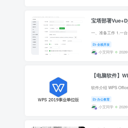
宝塔部署Vue+
全栈开发
小艾同学
202
【电脑软件】WPS
办公教育
小艾同学
202