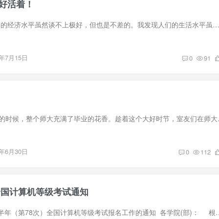
好活着！
现在是2026年，我国的经济水平虽然谈不上极好，但也是不差的。我发现人们的生活水平虽然提高了，但社会上却存在着很大的问题。 作为一名医学生，就拿我身边的例子来说吧。最近几年，某
6年7月15日
0
91
六月正是栀子花盛开的时候，整个师大充满
6年6月30日
0
112
年全国计算机等级考试通知
关于做好2026年下半年（第78次）全国计算机等级考试报名工作的通知 各学院(部)： 