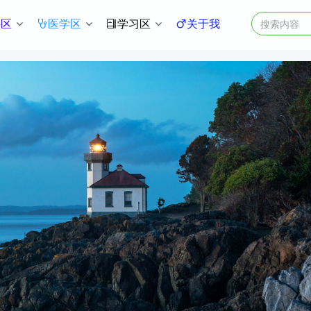
件区
医学区
学习区
关于我
。
个你。