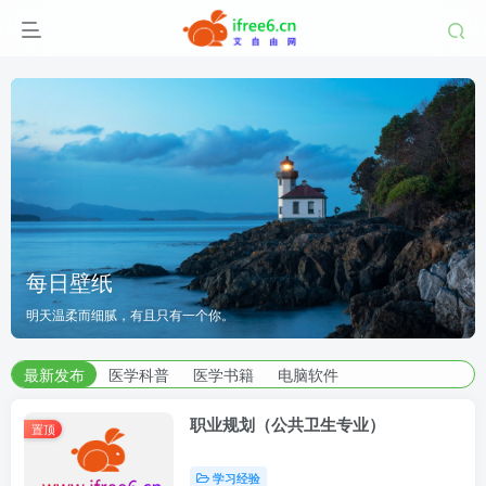
湖南师范大学
每日壁纸
每日壁纸
湖南师范大学
究生院
明天温柔而细腻，有且只有一个你。
|
医学部
明天温柔而细腻，有且只有一个你。
研究生院
|
医学部
湖南师范大学
| 艾自由网 | ifree6.cn">
最新发布
医学科普
医学书籍
电脑软件
职业规划（公共卫生专业）
置顶
学习经验