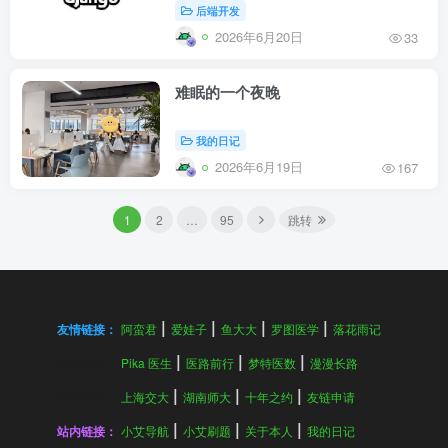
后端开发
2026年6月20日
33
难眠的一个夜晚
我的日记
2026年6月19日
167
1
2
…
95
跳转
友情链接：
阿蛮君
爱娃子
鱼大大
罗图医学
落花雨记
友情链接：
Pika 医生
医路前行
梦特医数
漫漫长路
友情链接：
上海交大
湖南师大
十年之约
友链申请
站内链接：
小艾导航
小艾刷题
关于本人
我的日记