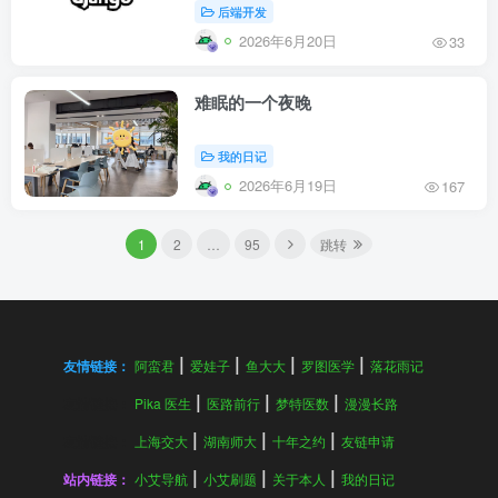
后端开发
2026年6月20日
33
难眠的一个夜晚
我的日记
2026年6月19日
167
1
2
…
95
跳转
友情链接：
阿蛮君
爱娃子
鱼大大
罗图医学
落花雨记
友情链接：
Pika 医生
医路前行
梦特医数
漫漫长路
友情链接：
上海交大
湖南师大
十年之约
友链申请
站内链接：
小艾导航
小艾刷题
关于本人
我的日记