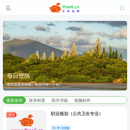
湖南师范大学
每日壁纸
每日壁纸
湖南师范大学
究生院
明天温柔而细腻，有且只有一个你。
|
医学部
明天温柔而细腻，有且只有一个你。
研究生院
|
医学部
湖南师范大学
| 艾自由网 | ifree6.cn">
最新发布
医学科普
医学书籍
电脑软件
职业规划（公共卫生专业）
置顶
学习经验