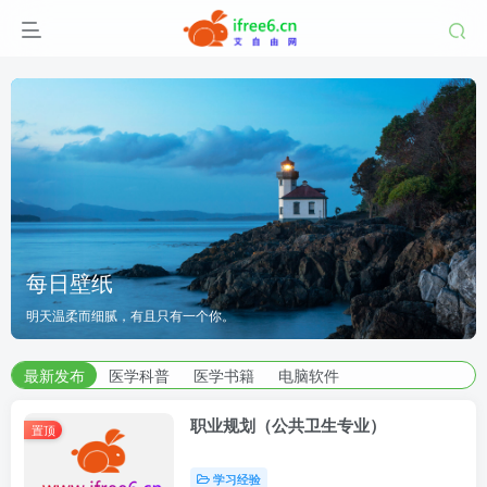
湖南师范大学
每日壁纸
每日壁纸
湖南师范大学
究生院
明天温柔而细腻，有且只有一个你。
|
医学部
明天温柔而细腻，有且只有一个你。
研究生院
|
医学部
湖南师范大学
| 艾自由网 | ifree6.cn">
最新发布
医学科普
医学书籍
电脑软件
职业规划（公共卫生专业）
置顶
学习经验