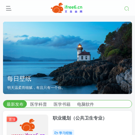
湖南师范大学
每日壁纸
每日壁纸
湖南师范大学
究生院
明天温柔而细腻，有且只有一个你。
|
医学部
明天温柔而细腻，有且只有一个你。
研究生院
|
医学部
湖南师范大学
| 艾自由网 | ifree6.cn">
最新发布
医学科普
医学书籍
电脑软件
职业规划（公共卫生专业）
置顶
学习经验