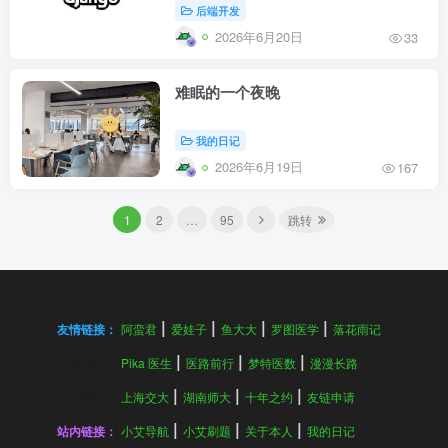
后端开发
2026年6月20日
33
难眠的一个夜晚
我的日记
2026年6月19日
167
1
2
…
95
跳转
友情链接：
阿蛮君
爱娃子
鱼大大
罗图医学
落花雨记
友情链接：
Pika 医生
医路前行
梦特医数
漫漫长路
友情链接：
上海交大
湖南师大
十年之约
友链申请
站内链接：
小艾导航
小艾刷题
关于本人
我的日记