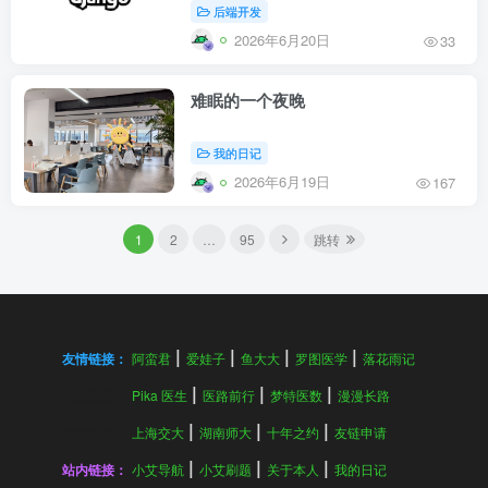
后端开发
2026年6月20日
33
难眠的一个夜晚
我的日记
2026年6月19日
167
1
2
…
95
跳转
友情链接：
阿蛮君
爱娃子
鱼大大
罗图医学
落花雨记
友情链接：
Pika 医生
医路前行
梦特医数
漫漫长路
友情链接：
上海交大
湖南师大
十年之约
友链申请
站内链接：
小艾导航
小艾刷题
关于本人
我的日记