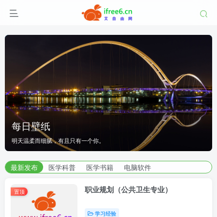
湖南师范大学
每日壁纸
每日壁纸
湖南师范大学
究生院
明天温柔而细腻，有且只有一个你。
|
医学部
明天温柔而细腻，有且只有一个你。
研究生院
|
医学部
湖南师范大学
| 艾自由网 | ifree6.cn">
最新发布
医学科普
医学书籍
电脑软件
职业规划（公共卫生专业）
置顶
学习经验