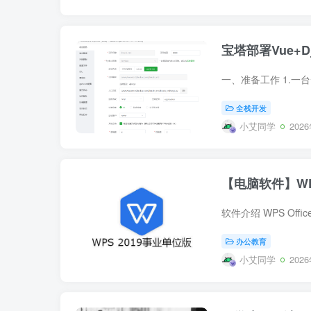
宝塔部署Vue+
全栈开发
小艾同学
202
【电脑软件】WPS
办公教育
小艾同学
202