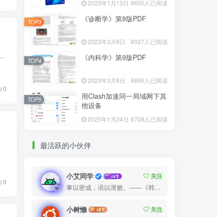
2023年1月13日
9650人已阅读
《诊断学》第9版PDF
TOP3
2023年3月8日
8027人已阅读
3前端文件。 二、安装宝塔面板 1.使用SSH软件（比如“tabby terminal”）连接服务器，输入以下命令安装...
《内科学》第9版PDF
TOP4
2023年3月8日
6856人已阅读
0
用Clash加速同一局域网下其
TOP5
他设备
2025年1月24日
6708人已阅读
最活跃的小伙伴
：约 1...
小艾同学
关注
0
事以密成，语以泄败。——《韩非子·说难》
小树懒
关注