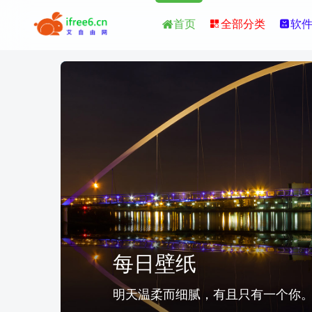
首页
全部分类
软
湖南师范大学
每日壁纸
每日壁纸
湖南师范大学
研究生院
明天温柔而细腻，有且只有一个你
|
明天温柔而细腻，有且只有一
研究生院
医学部
|
医学部