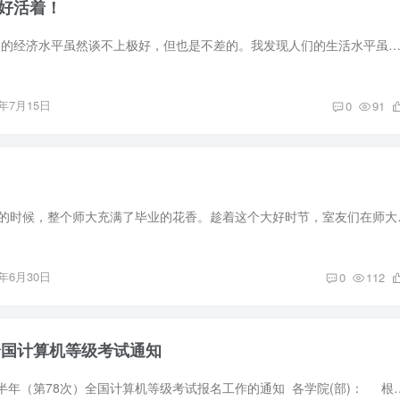
好活着！
现在是2026年，我国的经济水平虽然谈不上极好，但也是不差的。我发现人们的生活水平虽然提高了，但社会上却存在着很大的问题。 作为一名医学生，就拿我身边的例子来说吧。最近几年，某
6年7月15日
0
91
六月正是栀子花盛开的时候，整个师大充满
6年6月30日
0
112
年全国计算机等级考试通知
关于做好2026年下半年（第78次）全国计算机等级考试报名工作的通知 各学院(部)： 