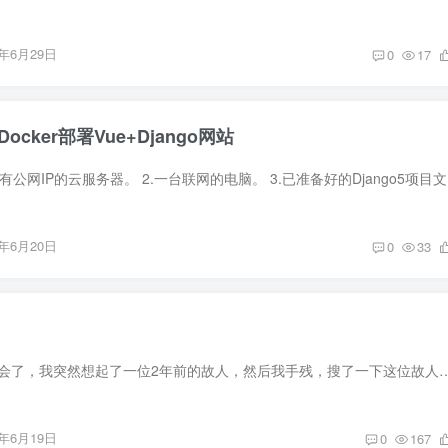
6年6月29日
0
17
cker部署Vue+Django网站
一、准备工作 1
6年6月20日
0
33
昨天晚上室友出去约会了，我突然想起了一位2年前的故人，然后我手残，搜了一下这位故人的微信，看到一个情头。不知道为什么，
6年6月19日
0
167