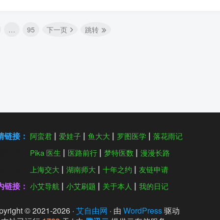
…
95
下一页
跳转
情链接：
阿蛮君
爱娃子
鱼大大
罗图医学
落花雨记
情链接：
Pika 医生
医路前行
梦特医数
漫漫长路
情链接：
上海交大
湖南师大
十年之约
友链申请
内链接：
小艾导航
小艾刷题
关于本人
我的日记
yright © 2021-
2026
·
艾自由网
· 由
WordPress
驱动