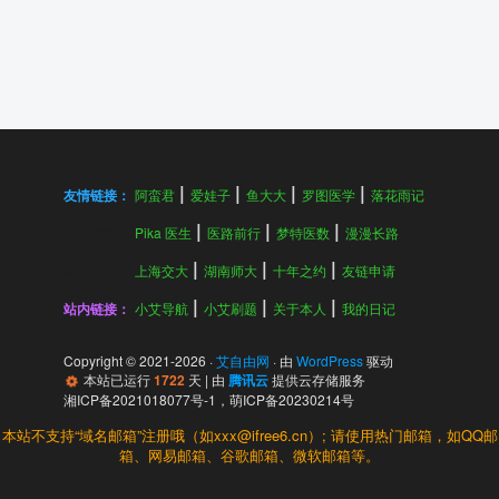
友情链接：
阿蛮君
爱娃子
鱼大大
罗图医学
落花雨记
友情链接：
Pika 医生
医路前行
梦特医数
漫漫长路
友情链接：
上海交大
湖南师大
十年之约
友链申请
站内链接：
小艾导航
小艾刷题
关于本人
我的日记
Copyright © 2021-
2026
·
艾自由网
· 由
WordPress
驱动
本站已运行
1722
天
| 由
腾讯云
提供云存储服务
湘ICP备2021018077号-1
，
萌ICP备20230214号
本站不支持“域名邮箱”注册哦（如xxx@ifree6.cn）; 请使用热门邮箱，如QQ邮
箱、网易邮箱、谷歌邮箱、微软邮箱等。