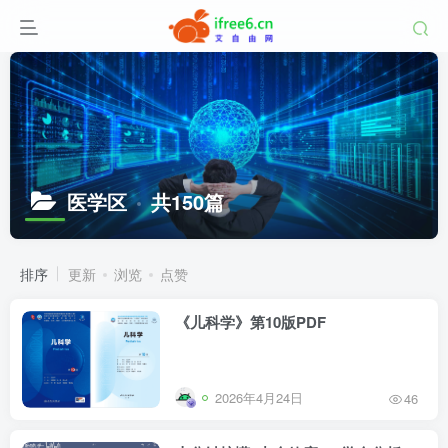
医学区
共150篇
排序
更新
浏览
点赞
《儿科学》第10版PDF
2026年4月24日
46