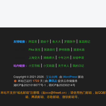
友情链接：
阿蛮君
爱娃子
鱼大大
罗图医学
落花雨记
友情链接：
Pika 医生
医路前行
梦特医数
漫漫长路
友情链接：
上海交大
湖南师大
十年之约
友链申请
站内链接：
小艾导航
小艾刷题
关于本人
我的日记
Copyright © 2021-
2026
·
艾自由网
· 由
WordPress
驱动
本站已运行
1722
天
| 由
腾讯云
提供云存储服务
湘ICP备2021018077号-1
，
萌ICP备20230214号
本站不支持“域名邮箱”注册哦（如xxx@ifree6.cn）; 请使用热门邮箱，如QQ邮
箱、网易邮箱、谷歌邮箱、微软邮箱等。