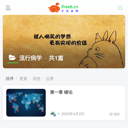
流行病学
共1篇
排序
更新
浏览
点赞
第一章 绪论
2023年4月2日
329