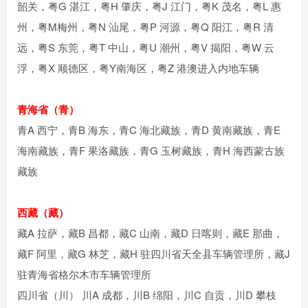
韶关，粤G 湛江，粤H 肇庆，粤J 江门，粤K 茂名，粤L 惠
州，粤M梅州，粤N 汕尾，粤P 河源，粤Q 阳江，粤R 清
远，粤S 东莞，粤T 中山，粤U 潮州，粤V 揭阳，粤W 云
浮，粤X 顺德区，粤Y南海区，粤Z 港澳进入内地车辆
青海省（青）
青A 西宁，青B 海东，青C 海北藏族，青D 黄南藏族，青E
海南藏族，青F 果洛藏族，青G 玉树藏族，青H 海西蒙古族
藏族
西藏（藏）
藏A 拉萨，藏B 昌都，藏C 山南，藏D 日喀则，藏E 那曲，
藏F 阿里，藏G 林芝，藏H 驻四川省天全县车辆管理所，藏J
驻青海省格尔木市车辆管理所
四川省（川） 川A 成都，川B 绵阳，川C 自贡，川D 攀枝