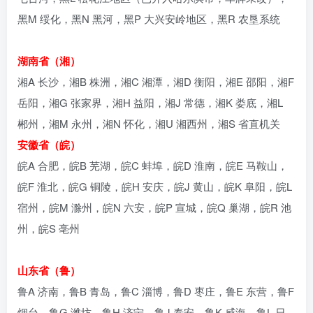
黑M 绥化，黑N 黑河，黑P 大兴安岭地区，黑R 农垦系统
湖南省（湘）
湘A 长沙，湘B 株洲，湘C 湘潭，湘D 衡阳，湘E 邵阳，湘F
岳阳，湘G 张家界，湘H 益阳，湘J 常德，湘K 娄底，湘L
郴州，湘M 永州，湘N 怀化，湘U 湘西州，湘S 省直机关
安徽省（皖）
皖A 合肥，皖B 芜湖，皖C 蚌埠，皖D 淮南，皖E 马鞍山，
皖F 淮北，皖G 铜陵，皖H 安庆，皖J 黄山，皖K 阜阳，皖L
宿州，皖M 滁州，皖N 六安，皖P 宣城，皖Q 巢湖，皖R 池
州，皖S 亳州
山东省（鲁）
鲁A 济南，鲁B 青岛，鲁C 淄博，鲁D 枣庄，鲁E 东营，鲁F
烟台，鲁G 潍坊，鲁H 济宁，鲁J 泰安，鲁K 威海，鲁L 日