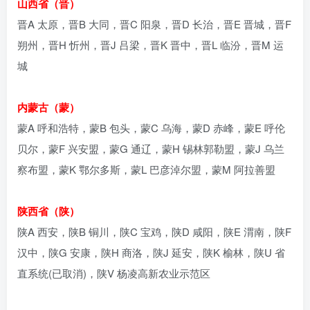
山西省（晋）
晋A 太原，晋B 大同，晋C 阳泉，晋D 长治，晋E 晋城，晋F
朔州，晋H 忻州，晋J 吕梁，晋K 晋中，晋L 临汾，晋M 运
城
内蒙古（蒙）
蒙A 呼和浩特，蒙B 包头，蒙C 乌海，蒙D 赤峰，蒙E 呼伦
贝尔，蒙F 兴安盟，蒙G 通辽，蒙H 锡林郭勒盟，蒙J 乌兰
察布盟，蒙K 鄂尔多斯，蒙L 巴彦淖尔盟，蒙M 阿拉善盟
陕西省（陕）
陕A 西安，陕B 铜川，陕C 宝鸡，陕D 咸阳，陕E 渭南，陕F
汉中，陕G 安康，陕H 商洛，陕J 延安，陕K 榆林，陕U 省
直系统(已取消)，陕V 杨凌高新农业示范区