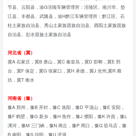
节县、云阳县，渝G涪陵车辆管理所：涪陵区、南川市、垫
江县、丰都县、武隆县，渝H黔江车辆管理所：黔江区、石
柱土家族自治县、秀山土家族苗族自治县、酉阳土家族苗族
自治县、彭水苗族土家族自治县
河北省（冀）
冀A 石家庄，冀B 唐山，冀C 秦皇岛，冀D 邯郸，冀E 邢
台，冀F 保定，冀G 张家口，冀H 承德，冀J 沧州,冀R 廊
坊，冀T 衡水
河南省（豫）
豫A 郑州，豫B 开封，豫C 洛阳，豫D 平顶山，豫E 安阳，
豫F 鹤壁，豫G 新乡，豫H 焦作，豫J 濮阳，豫K 许昌，豫L
漯河，豫M 三门峡，豫N 商丘，豫P 周口，豫Q 驻马店，豫
R 南阳，豫S 信阳，豫U 济源