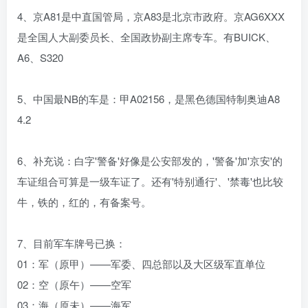
4、京A81是中直国管局，京A83是北京市政府。京AG6XXX
是全国人大副委员长、全国政协副主席专车。有BUICK、
A6、S320
5、中国最NB的车是：甲A02156，是黑色德国特制奥迪A8
4.2
6、补充说：白字'警备'好像是公安部发的，'警备'加'京安'的
车证组合可算是一级车证了。还有'特别通行'、'禁毒'也比较
牛，铁的，红的，有备案号。
7、目前军车牌号已换：
01：军（原甲）——军委、四总部以及大区级军直单位
02：空（原午）——空军
03：海（原未）——海军