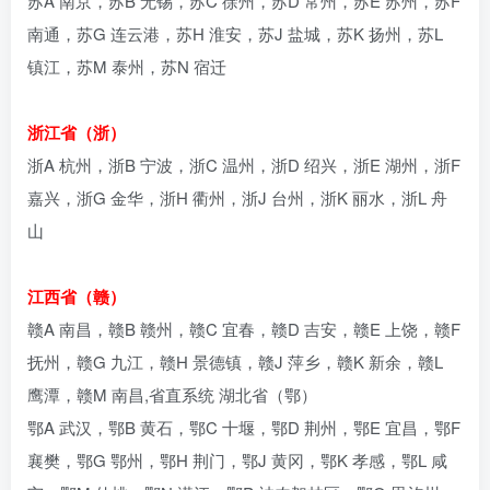
苏A 南京，苏B 无锡，苏C 徐州，苏D 常州，苏E 苏州，苏F
南通，苏G 连云港，苏H 淮安，苏J 盐城，苏K 扬州，苏L
镇江，苏M 泰州，苏N 宿迁
浙江省（浙）
浙A 杭州，浙B 宁波，浙C 温州，浙D 绍兴，浙E 湖州，浙F
嘉兴，浙G 金华，浙H 衢州，浙J 台州，浙K 丽水，浙L 舟
山
江西省（赣）
赣A 南昌，赣B 赣州，赣C 宜春，赣D 吉安，赣E 上饶，赣F
抚州，赣G 九江，赣H 景德镇，赣J 萍乡，赣K 新余，赣L
鹰潭，赣M 南昌,省直系统 湖北省（鄂）
鄂A 武汉，鄂B 黄石，鄂C 十堰，鄂D 荆州，鄂E 宜昌，鄂F
襄樊，鄂G 鄂州，鄂H 荆门，鄂J 黄冈，鄂K 孝感，鄂L 咸