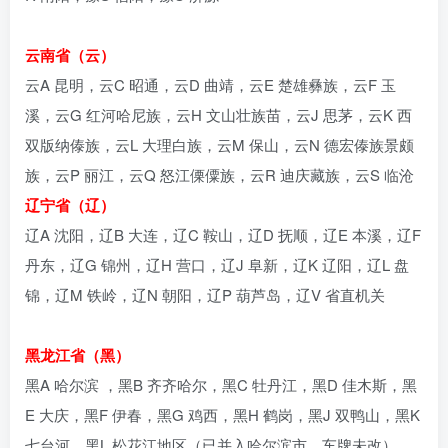
云南省（云）
云A 昆明，云C 昭通，云D 曲靖，云E 楚雄彝族，云F 玉
溪，云G 红河哈尼族，云H 文山壮族苗，云J 思茅，云K 西
双版纳傣族，云L 大理白族，云M 保山，云N 德宏傣族景颇
族，云P 丽江，云Q 怒江傈僳族，云R 迪庆藏族，云S 临沧
辽宁省（辽）
辽A 沈阳，辽B 大连，辽C 鞍山，辽D 抚顺，辽E 本溪，辽F
丹东，辽G 锦州，辽H 营口，辽J 阜新，辽K 辽阳，辽L 盘
锦，辽M 铁岭，辽N 朝阳，辽P 葫芦岛，辽V 省直机关
黑龙江省（黑）
黑A 哈尔滨 ，黑B 齐齐哈尔，黑C 牡丹江，黑D 佳木斯，黑
E 大庆，黑F 伊春，黑G 鸡西，黑H 鹤岗，黑J 双鸭山，黑K
七台河，黑L 松花江地区（已并入哈尔滨市，车牌未改），