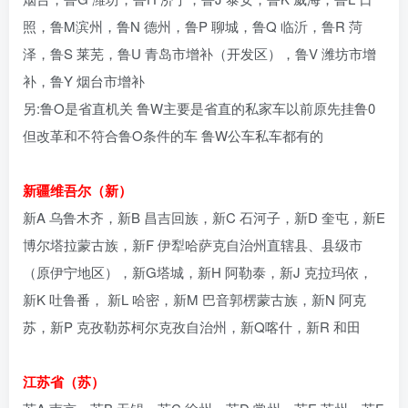
照，鲁M滨州，鲁N 德州，鲁P 聊城，鲁Q 临沂，鲁R 菏
泽，鲁S 莱芜，鲁U 青岛市增补（开发区），鲁V 潍坊市增
补，鲁Y 烟台市增补
另:鲁O是省直机关 鲁W主要是省直的私家车以前原先挂鲁0
但改革和不符合鲁O条件的车 鲁W公车私车都有的
新疆维吾尔（新）
新A 乌鲁木齐，新B 昌吉回族，新C 石河子，新D 奎屯，新E
博尔塔拉蒙古族，新F 伊犁哈萨克自治州直辖县、县级市
（原伊宁地区），新G塔城，新H 阿勒泰，新J 克拉玛依，
新K 吐鲁番， 新L 哈密，新M 巴音郭楞蒙古族，新N 阿克
苏，新P 克孜勒苏柯尔克孜自治州，新Q喀什，新R 和田
江苏省（苏）