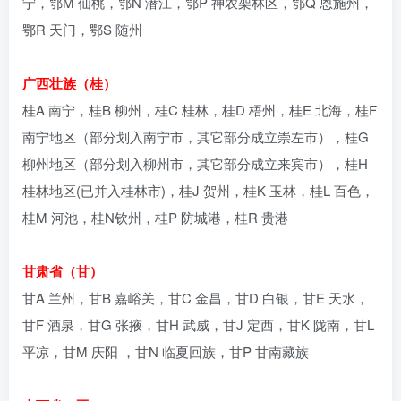
宁，鄂M 仙桃，鄂N 潜江，鄂P 神农架林区，鄂Q 恩施州，
鄂R 天门，鄂S 随州
广西壮族（桂）
桂A 南宁，桂B 柳州，桂C 桂林，桂D 梧州，桂E 北海，桂F
南宁地区（部分划入南宁市，其它部分成立崇左市），桂G
柳州地区（部分划入柳州市，其它部分成立来宾市），桂H
桂林地区(已并入桂林市)，桂J 贺州，桂K 玉林，桂L 百色，
桂M 河池，桂N钦州，桂P 防城港，桂R 贵港
甘肃省（甘）
甘A 兰州，甘B 嘉峪关，甘C 金昌，甘D 白银，甘E 天水，
甘F 酒泉，甘G 张掖，甘H 武威，甘J 定西，甘K 陇南，甘L
平凉，甘M 庆阳 ，甘N 临夏回族，甘P 甘南藏族