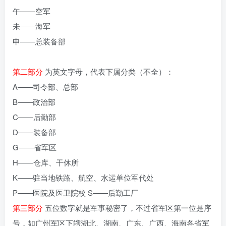
午――空军
未――海军
申――总装备部
第二部分
为英文字母，代表下属分类（不全）：
A――司令部、总部
B――政治部
C――后勤部
D――装备部
G――省军区
H――仓库、干休所
K――驻当地铁路、航空、水运单位军代处
P――医院及医卫院校 S――后勤工厂
第三部分
五位数字就是军事秘密了，不过省军区第一位是序
号，如广州军区下辖湖北、湖南、广东、广西、海南各省军