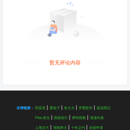
暂无评论内容
友情链接：
阿蛮君
爱娃子
鱼大大
罗图医学
落花雨记
友情链接：
Pika 医生
医路前行
梦特医数
漫漫长路
友情链接：
上海交大
湖南师大
十年之约
友链申请