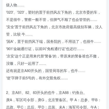
级人物……
'023'、'323'，塑封的置于前挡风左下角的，北京市委的车，
不是很牛，警察一般不管，但脾气不顺了也会管管的……
'安全'置于前挡风左下角的，北京市政府最高级别车辆，没人
管，比较 牛……
'国A'，置于前挡风下端，国务院的，不用说了，也很牛……
'901'金融通行证，以前叫'免检通行证'也还行……
'京安'这个正是用来代替'警备'的，带原来的警备谁也不撤，
没辙，只好一起用了……
还有就是京A80开头的，国管局等的车，也牛……
'使'字牌子前5号的，有外交豁免权……
2、京A81、82、83开头的也牛，京A88：钓鱼台。
庚A，军区司令部，庚G，北京警备区。甲 A：总参、甲B：
总政、甲C：总后、甲D：总装、未A：海军司令部、午A：