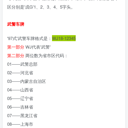
区分别是'戌G'1、2、3、4、5字头。
武警车牌
'97式'武警车牌格式是：
WJ18-12345
第一部分
WJ代表'武警'
第二部分
两位数为省市区代码：
01――武警总部
02――河北省
03――内蒙古自治区
04――山西省
05――辽宁省
06――吉林省
07――黑龙江省
08――上海市