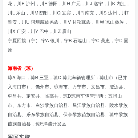
花，川E 泸州，川F 德阳，川H 广元，川J 遂宁，川K 内江，
川L 乐山，川M资阳，川Q 宜宾，川R 南充，川S 达州，川T
雅安，川U 阿坝藏族羌族，川V 甘孜藏族，川W 凉山彝族，
川X 广安，川Y 巴中，川Z 眉山
宁夏回族（宁） 宁A 银川，宁B 石嘴山，宁C 吴忠，宁D 固
原
海南省（琼）
琼A 海口，琼B 三亚，琼C 琼北车辆管理所：琼山市（已并
入海口市）、儋州市、琼海市、万宁市、文昌市、澄迈县、
屯昌县、定安县、临高县，琼D琼南车辆管理所：五指山
市、东方市、白沙黎族自治县、昌江黎族自治县、陵水黎族
自治县、乐东黎族自治县、保亭黎族苗族自治县、琼中黎族
苗族自治县，琼E洋浦开发区
军区车牌