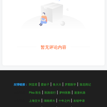
暂无评论内容
友情链接：
阿蛮君
爱娃子
鱼大大
罗图医学
落花雨记
友情链接：
Pika 医生
医路前行
梦特医数
漫漫长路
友情链接：
上海交大
湖南师大
十年之约
友链申请