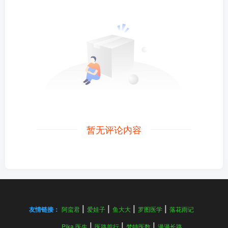
暂无评论内容
友情链接：
阿蛮君
爱娃子
鱼大大
罗图医学
落花雨记
友情链接：
Pika 医生
医路前行
梦特医数
漫漫长路