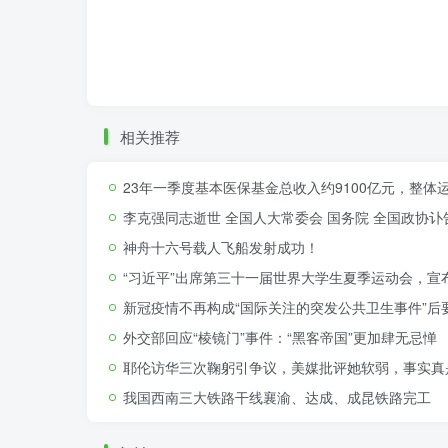
相关推荐
23年一季度基本医保基金总收入约9100亿元，整体
李克强同志逝世 全国人大常委会 国务院 全国政协讣
神舟十六号载人飞船发射成功！
“习近平”出席第三十一届世界大学生夏季运动会，宣
新冠疫情不再构成“国际关注的突发公共卫生事件”后
外交部回应“棱镜门”事件：“黑客帝国”更加肆无忌惮
耶伦访华三次鞠躬引争议，美媒批评她软弱，事实真
我国西南三大铁路干线襄渝、达成、成昆铁路完工