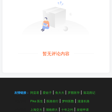
暂无评论内容
友情链接：
阿蛮君
爱娃子
鱼大大
罗图医学
落花雨记
友情链接：
Pika 医生
医路前行
梦特医数
漫漫长路
友情链接：
上海交大
湖南师大
十年之约
友链申请