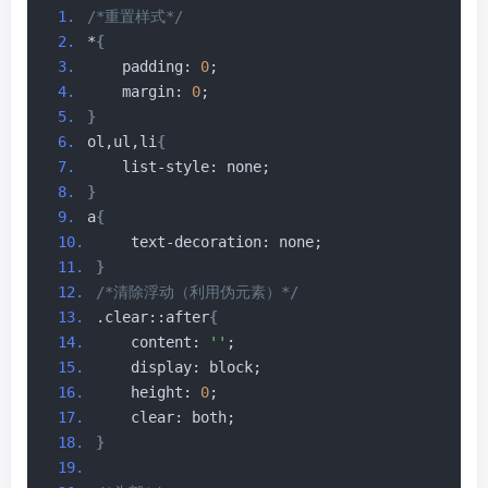
/*重置样式*/
*
{
    padding: 
0
;
    margin: 
0
;
}
ol,ul,li
{
    list-style: none;
}
a
{
    text-decoration: none;
}
/*清除浮动（利用伪元素）*/
.clear::after
{
    content: 
''
;
    display: block;
    height: 
0
;
    clear: both;
}