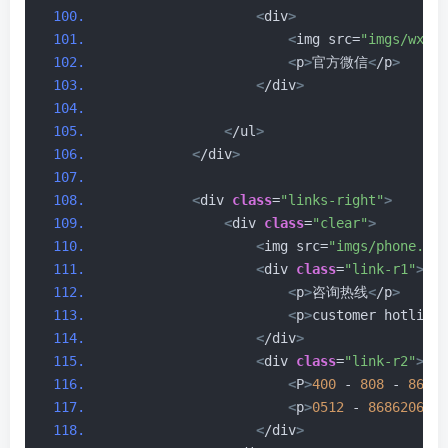
<
div
>
<
img src=
"imgs/wx.pn
<
p
>
官方微信
<
/p
>
<
/div
>
<
/ul
>
<
/div
>
<
div 
class
=
"links-right"
>
<
div 
class
=
"clear"
>
<
img src=
"imgs/phone.png
<
div 
class
=
"link-r1"
>
<
p
>
咨询热线
<
/p
>
<
p
>
customer hotline
<
<
/div
>
<
div 
class
=
"link-r2"
>
<
P
>
400
 - 
808
 - 
8682
<
<
p
>
0512
 - 
86862063
<
/
<
/div
>