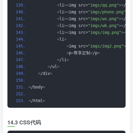
<
li
><
img src=
"imgs/qq.png"
><
/li
>
<
li
><
img src=
"imgs/phone.png"
><
/
<
li
><
img src=
"imgs/wx.png"
><
/li
>
<
li
><
img src=
"imgs/wb.png"
><
/li
>
<
li
><
img src=
"imgs/img.png"
><
/li
<
li
>
<
img src=
"imgs/img2.png"
>
<
p
>
尊享定制
<
/p
>
<
/li
>
<
/ul
>
<
/div
>
<
/body
>
<
/html
>
14.3 CSS代码