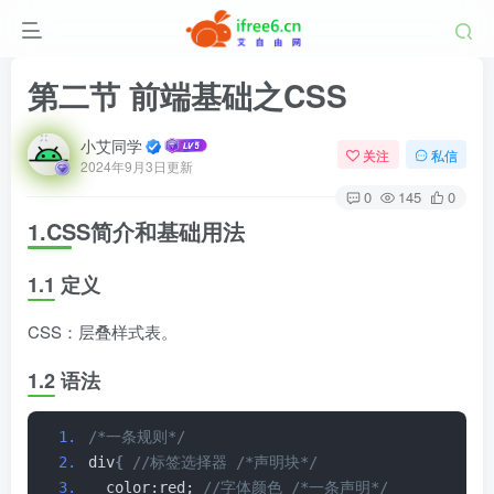
第二节 前端基础之CSS
小艾同学
关注
私信
2024年9月3日更新
0
145
0
1.CSS简介和基础用法
1.1 定义
CSS：层叠样式表。
1.2 语法
/*一条规则*/
div
{
 //标签选择器 /*声明块*/
  color:red;
 //字体颜色 /*一条声明*/