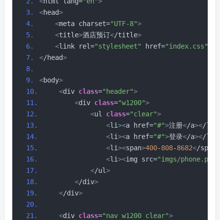
<
html lang=
"en"
>
<
head
>
<
meta charset=
"UTF-8"
>
<
title
>
酒店预订
<
/title
>
<
link rel=
"stylesheet"
 href=
"index.css"
>
<
/head
>
<
body
>
<
div 
class
=
"header"
>
<
div 
class
=
"w1200"
>
<
ul 
class
=
"clear"
>
<
li
><
a href=
"#"
>
注册
<
/a
><
/li
>
<
li
><
a href=
"#"
>
登录
<
/a
><
/li
>
<
li
><
span
>
400
-
808
-
8682
<
/span
>
<
li
><
img src=
"imgs/phone.png"
<
/ul
>
<
/div
>
<
/div
>
<
div 
class
=
"nav w1200 clear"
>