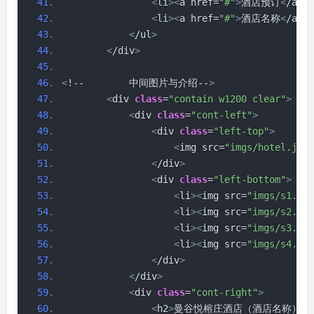
<
li
><
a href=
"#"
>
酒店预订
<
/a
><
/
<
li
><
a href=
"#"
>
酒店名称
<
/a
><
/
<
/ul
>
<
/div
>
<
!--        中间图片与介绍--
>
<
div 
class
=
"contain w1200 clear"
>
<
div 
class
=
"cont-left"
>
<
div 
class
=
"left-top"
>
<
img src=
"imgs/hotel.jpg"
<
/div
>
<
div 
class
=
"left-bottom"
>
<
li
><
img src=
"imgs/s1.jpg
<
li
><
img src=
"imgs/s2.jpg
<
li
><
img src=
"imgs/s3.jpg
<
li
><
img src=
"imgs/s4.jpg
<
/div
>
<
/div
>
<
div 
class
=
"cont-right"
>
<
h2
>
曼谷悦榕庄酒店（酒店名称）
<
/