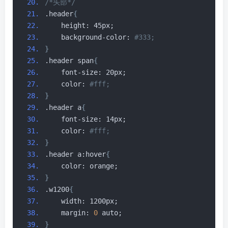
/*头部*/
.header
{
    height: 45px;
    background-color:
 #333;
}
.header span
{
    font-size: 20px;
    color:
 #fff;
}
.header a
{
    font-size: 14px;
    color:
 #fff;
}
.header a:hover
{
    color: orange;
}
.w1200
{
    width: 1200px;
    margin: 
0
 auto;
}