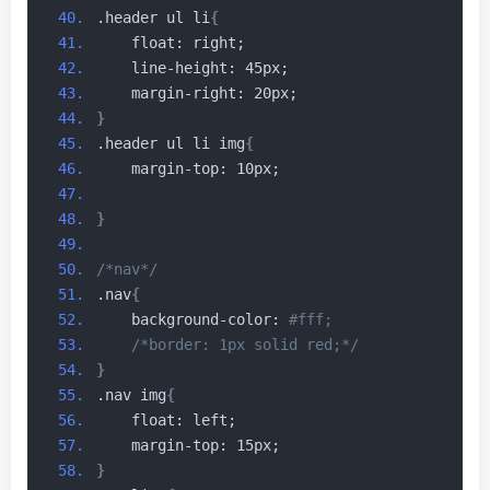
.header ul li
{
    float: right;
    line-height: 45px;
    margin-right: 20px;
}
.header ul li img
{
    margin-top: 10px;
}
/*nav*/
.nav
{
    background-color:
 #fff;
/*border: 1px solid red;*/
}
.nav img
{
    float: left;
    margin-top: 15px;
}