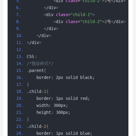
<
div 
class
=
"child-2"
>
1
号
<
/div
>
<
/div
>
<
div 
class
=
"child-1"
>
<
div 
class
=
"child-2"
>
2
号
<
/div
>
<
/div
>
<
/div
>
<
/div
>
CSS：
/*预设样式*/
.parent
{
    border: 2px solid black;
}
.child-
1
{
    border: 1px solid red;
    width: 300px;
    height: 300px;
}
.child-
2
{
    border: 1px solid blue;