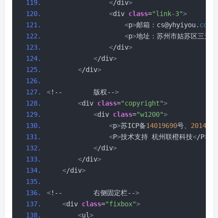
<
/div
>
<
div 
class
=
"link-3"
>
<
p
>
邮箱：cs@yhyiyou.
com
<
<
p
>
地址：苏州市姑苏区三元二
<
/div
>
<
/div
>
<
/div
>
<
!--        版权--
>
<
div 
class
=
"copyright"
>
<
div 
class
=
"w1200"
>
<
p
>
苏ICP备
14019690
号、
2014
-
20
<
P
>
技术支持 杭州联橙科技
<
/P
>
<
/div
>
<
/div
>
<
/div
>
<
!--        右侧固定栏--
>
<
div 
class
=
"fixbox"
>
<
ul
>