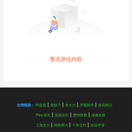
暂无评论内容
友情链接：
阿蛮君
爱娃子
鱼大大
罗图医学
落花雨记
友情链接：
Pika 医生
医路前行
梦特医数
漫漫长路
友情链接：
上海交大
湖南师大
十年之约
友链申请