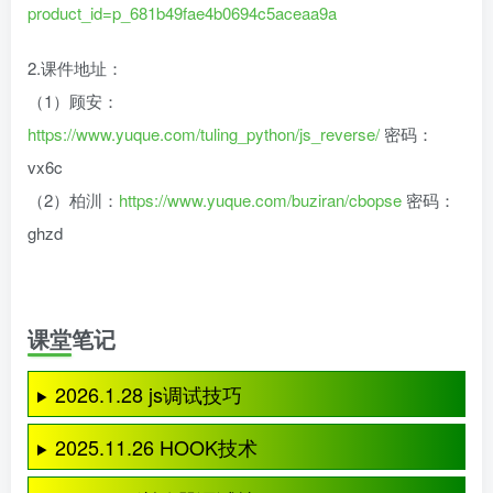
product_id=p_681b49fae4b0694c5aceaa9a
2.课件地址：
（1）顾安：
https://www.yuque.com/tuling_python/js_reverse/
密码：
vx6c
（2）柏汌：
https://www.yuque.com/buziran/cbopse
密码：
ghzd
课堂笔记
2026.1.28 js调试技巧
2025.11.26 HOOK技术