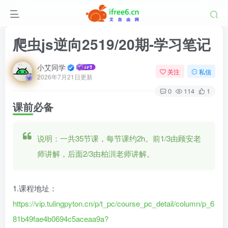
爬虫js逆向2519/20期-学习笔记
小艾同学
关注
私信
2026年7月21日更新
0
114
1
课前必备
说明：一共35节课，每节课约2h。前1/3由顾安老
师讲解，后面2/3由柏汌老师讲解。
1.课程地址：
https://vip.tulingpyton.cn/p/t_pc/course_pc_detail/column/p_6
81b49fae4b0694c5aceaa9a?