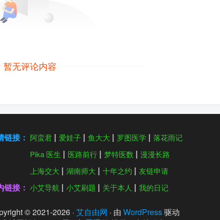
暂无评论内容
情链接：
阿蛮君
爱娃子
鱼大大
罗图医学
落花雨记
情链接：
Pika 医生
医路前行
梦特医数
漫漫长路
情链接：
上海交大
湖南师大
十年之约
友链申请
内链接：
小艾导航
小艾刷题
关于本人
我的日记
yright © 2021-
2026
·
艾自由网
· 由
WordPress
驱动