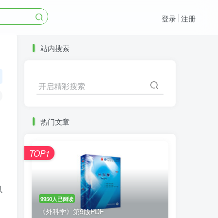
登录
注册
站内搜索
开启精彩搜索
热门文章
制
、
TOP1
以
9950人已阅读
《外科学》第9版PDF