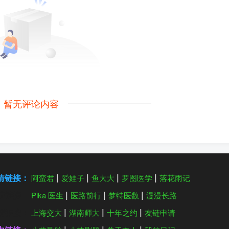
暂无评论内容
情链接：
阿蛮君
爱娃子
鱼大大
罗图医学
落花雨记
情链接：
Pika 医生
医路前行
梦特医数
漫漫长路
情链接：
上海交大
湖南师大
十年之约
友链申请