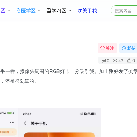
件区
医学区
学习区
关于我
关注
私信
0
43
0
O 13 几乎一样，摄像头周围的RGB灯带十分吸引我。加上刚好发了奖
补，还是很划算的。