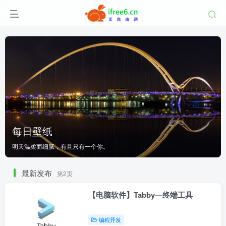
湖南师范大学
每日壁纸
每日壁纸
湖南师范大学
究生院
明天温柔而细腻，有且只有一个你。
|
医学部
明天温柔而细腻，有且只有一个你。
研究生院
|
医学部
湖南师范大学
| 艾自由网 | ifree6.cn">
最新发布
第2页
【电脑软件】Tabby—终端工具
编程开发