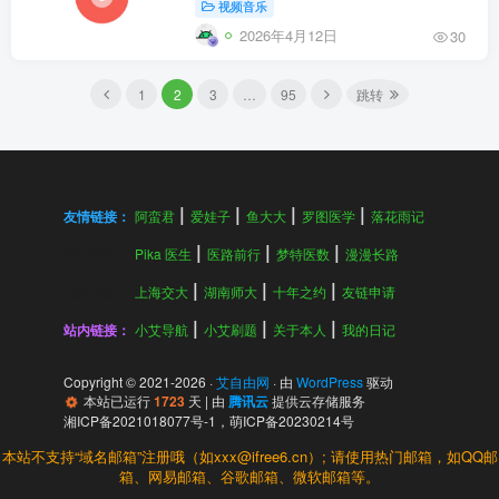
视频音乐
2026年4月12日
30
1
2
3
…
95
跳转
友情链接：
阿蛮君
爱娃子
鱼大大
罗图医学
落花雨记
友情链接：
Pika 医生
医路前行
梦特医数
漫漫长路
友情链接：
上海交大
湖南师大
十年之约
友链申请
站内链接：
小艾导航
小艾刷题
关于本人
我的日记
Copyright © 2021-
2026
·
艾自由网
· 由
WordPress
驱动
本站已运行
1723
天
| 由
腾讯云
提供云存储服务
湘ICP备2021018077号-1
，
萌ICP备20230214号
本站不支持“域名邮箱”注册哦（如xxx@ifree6.cn）; 请使用热门邮箱，如QQ邮
箱、网易邮箱、谷歌邮箱、微软邮箱等。