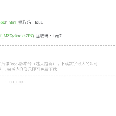
5bh.html
提取码：IouL
BD1f_MZQz0xazk7PQ
提取码：1yg7
数字后缀”表示版本号（越大越新），下载数字最大的即可！
索引，敏感内容登录即可免费下载！
THE END