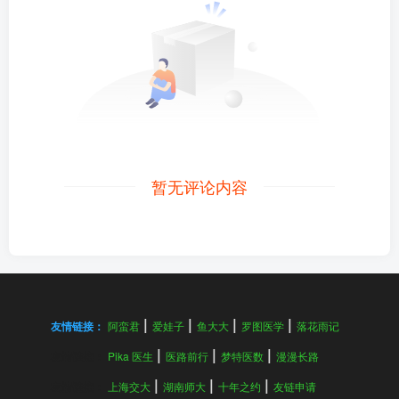
暂无评论内容
友情链接：
阿蛮君
爱娃子
鱼大大
罗图医学
落花雨记
友情链接：
Pika 医生
医路前行
梦特医数
漫漫长路
友情链接：
上海交大
湖南师大
十年之约
友链申请