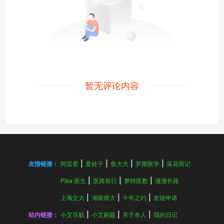
暂无评论内容
友情链接：
阿蛮君
爱娃子
鱼大大
罗图医学
落花雨记
友情链接：
Pika 医生
医路前行
梦特医数
漫漫长路
友情链接：
上海交大
湖南师大
十年之约
友链申请
站内链接：
小艾导航
小艾刷题
关于本人
我的日记