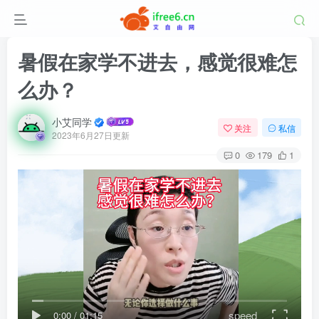
暑假在家学不进去，感觉很难怎
么办？
小艾同学
关注
私信
2023年6月27日更新
0
179
1
speed
0:00
/
01:15