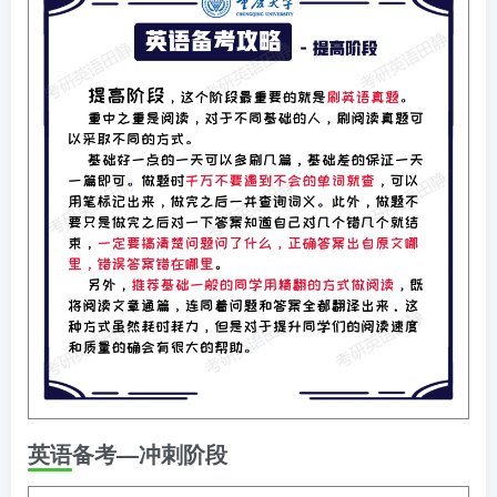
英语备考—冲刺阶段