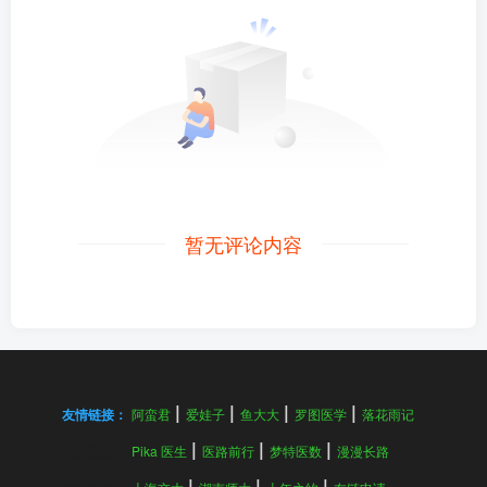
暂无评论内容
友情链接：
阿蛮君
爱娃子
鱼大大
罗图医学
落花雨记
友情链接：
Pika 医生
医路前行
梦特医数
漫漫长路