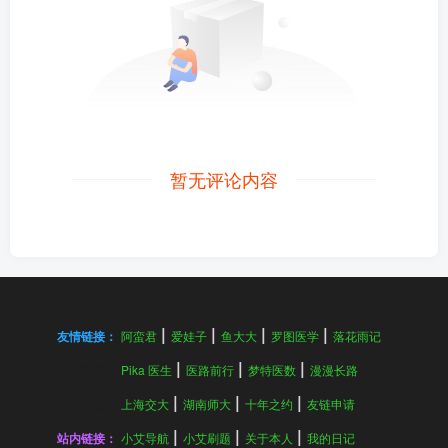
暂无评论内容
友情链接：
阿蛮君
爱娃子
鱼大大
罗图医学
落花雨记
友情链接：
Pika 医生
医路前行
梦特医数
漫漫长路
友情链接：
上海交大
湖南师大
十年之约
友链申请
站内链接：
小艾导航
小艾刷题
关于本人
我的日记