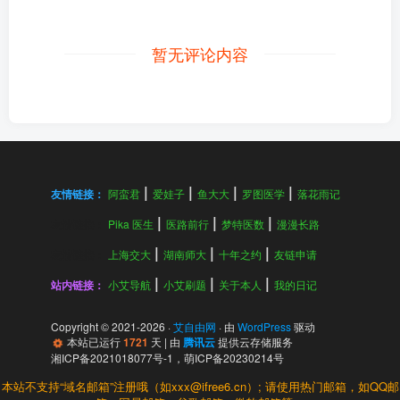
暂无评论内容
友情链接：
阿蛮君
爱娃子
鱼大大
罗图医学
落花雨记
友情链接：
Pika 医生
医路前行
梦特医数
漫漫长路
友情链接：
上海交大
湖南师大
十年之约
友链申请
站内链接：
小艾导航
小艾刷题
关于本人
我的日记
Copyright © 2021-
2026
·
艾自由网
· 由
WordPress
驱动
本站已运行
1721
天
| 由
腾讯云
提供云存储服务
湘ICP备2021018077号-1
，
萌ICP备20230214号
本站不支持“域名邮箱”注册哦（如xxx@ifree6.cn）; 请使用热门邮箱，如QQ邮