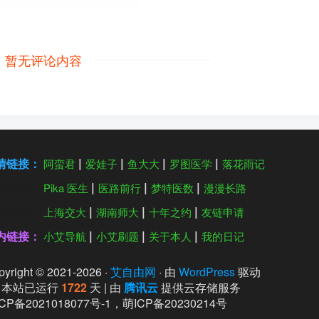
暂无评论内容
情链接：
阿蛮君
爱娃子
鱼大大
罗图医学
落花雨记
情链接：
Pika 医生
医路前行
梦特医数
漫漫长路
情链接：
上海交大
湖南师大
十年之约
友链申请
内链接：
小艾导航
小艾刷题
关于本人
我的日记
yright © 2021-
2026
·
艾自由网
· 由
WordPress
驱动
本站已运行
1722
天
| 由
腾讯云
提供云存储服务
CP备2021018077号-1
，
萌ICP备20230214号