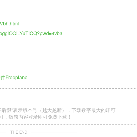
Vbh.html
y78pgglOOILYuTICQ?pwd=4vb3
eeplane
数字后缀”表示版本号（越大越新），下载数字最大的即可！
索引，敏感内容登录即可免费下载！
THE END