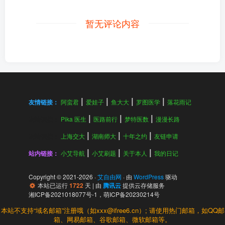
暂无评论内容
友情链接：
阿蛮君
爱娃子
鱼大大
罗图医学
落花雨记
友情链接：
Pika 医生
医路前行
梦特医数
漫漫长路
友情链接：
上海交大
湖南师大
十年之约
友链申请
站内链接：
小艾导航
小艾刷题
关于本人
我的日记
Copyright © 2021-
2026
·
艾自由网
· 由
WordPress
驱动
本站已运行
1722
天
| 由
腾讯云
提供云存储服务
湘ICP备2021018077号-1
，
萌ICP备20230214号
本站不支持“域名邮箱”注册哦（如xxx@ifree6.cn）; 请使用热门邮箱，如QQ邮
箱、网易邮箱、谷歌邮箱、微软邮箱等。