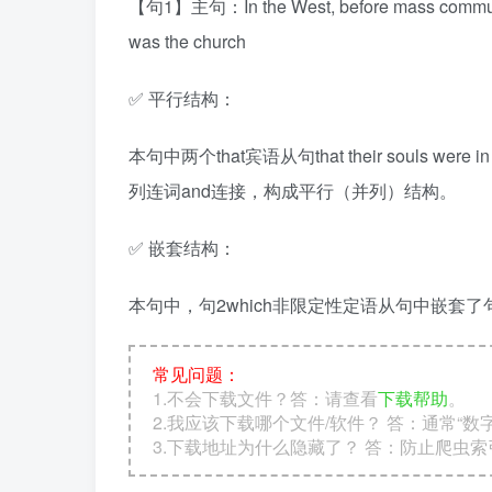
【句1】主句：In the West, before mass communica
was the church
✅ 平行结构：
本句中两个that宾语从句that their souls were in 
列连词and连接，构成平行（并列）结构。
✅ 嵌套结构：
本句中，句2which非限定性定语从句中嵌套了句
常见问题：
1.不会下载文件？答：请查看
下载帮助
。
2.我应该下载哪个文件/软件？ 答：通常“
3.下载地址为什么隐藏了？ 答：防止爬虫