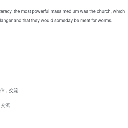
iteracy, the most powerful mass medium was the church, which
 danger and that they would someday be meat for worms.
通讯，通信；交流
达；交流