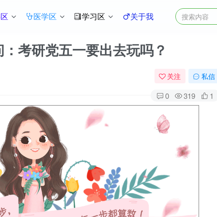
件区
医学区
学习区
关于我
诚发问：考研党五一要出去玩吗？
关注
私信
0
319
1