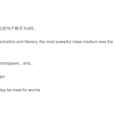
号，可以把句子断开为4段。
tion and literacy, the most powerful mass medium was the
pers... and...
ger
y be meat for worms