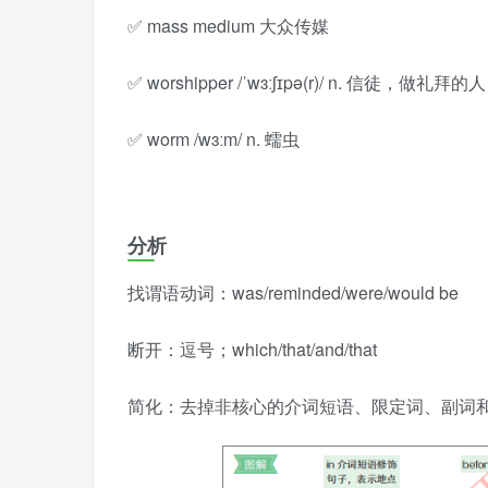
✅ mass medium 大众传媒
✅ worshipper /ˈwɜːʃɪpə(r)/ n. 信徒，做礼拜的人
✅ worm /wɜːm/ n. 蠕虫
分析
找谓语动词：was/reminded/were/would be
断开：逗号；which/that/and/that
简化：去掉非核心的介词短语、限定词、副词