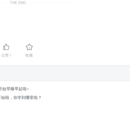
THE END
点赞
1
收藏
谁开始早睡早起啦~
正式开始啦，你学到哪里啦？