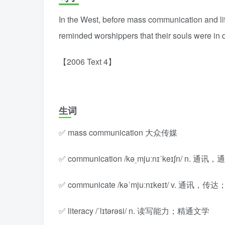
In the West, before mass communication and l
reminded worshippers that their souls were in
【2006 Text 4】
生词
✅ mass communication 大众传媒
✅ communication /kəˌmjuːnɪˈkeɪʃn/ n. 
✅ communicate /kəˈmjuːnɪkeɪt/ v. 通讯，传
✅ literacy /ˈlɪtərəsi/ n. 读写能力；精通文学