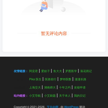
暂无评论内容
友情链接：
阿蛮君
爱娃子
鱼大大
罗图医学
落花雨记
友情链接：
Pika 医生
医路前行
梦特医数
漫漫长路
友情链接：
上海交大
湖南师大
十年之约
友链申请
站内链接：
小艾导航
小艾刷题
关于本人
我的日记
Copyright © 2021-
2026
·
艾自由网
· 由
WordPress
驱动