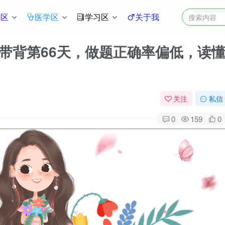
件区
医学区
学习区
关于我
核心词带背第66天，做题正确率偏低，读
？
关注
私信
0
159
0