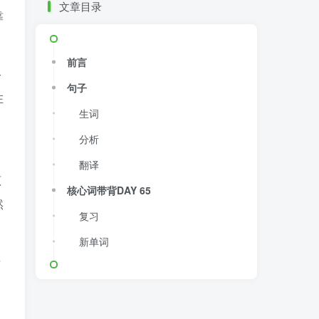
文章目录
靠
前言
个
句子
在
生词
分析
翻译
原
核心词带背DAY 65
然
复习
新单词
这