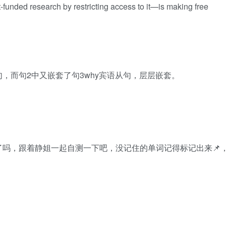
unded research by restricting access to it—is making free
句，而句2中又嵌套了句3why宾语从句，层层嵌套。
吗，跟着静姐一起自测一下吧，没记住的单词记得标记出来📌