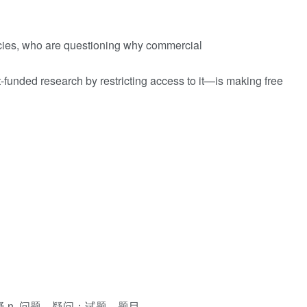
cies, who are questioning why commercial
unded research by restricting access to it—is making free
质疑，怀疑 n. 问题，疑问；试题，题目