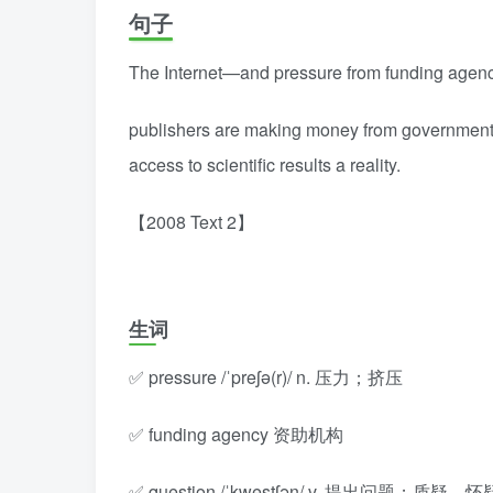
句子
The Internet—and pressure from funding agen
publishers are making money from government-f
access to scientific results a reality.
【2008 Text 2】
生词
✅ pressure /ˈpreʃə(r)/ n. 压力；挤压
✅ funding agency 资助机构
✅ question /ˈkwestʃən/ v. 提出问题；