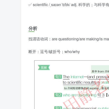
✅ scientific /ˌsaɪənˈtɪfɪk/ adj. 科学的；与
分析
找谓语动词：are questioning/are making/is ma
断开：逗号/破折号；who/why