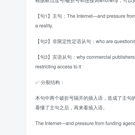
根据标点逗号/破折号和连接词who/why，可
【句1】主句：The Internet—and pressure from fundi
a reality.
【句2】非限定性定语从句：who are questioning 
【句3】宾语从句：why commercial publishers are 
restricting access to it
✅ 分裂结构：
本句中两个破折号隔开的插入语，造成了主句
看懂了主句之后，再来看插入语。
The Internet—and pressure from funding agen