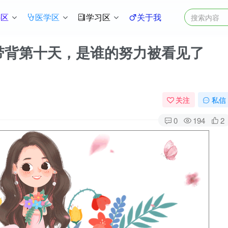
件区
医学区
学习区
关于我
心词带背第十天，是谁的努力被看见了
关注
私信
0
194
2