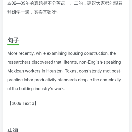
⚠️02—09年的真题是不分英语一、二的，建议大家都能跟着
静姐学一遍，夯实基础呀~
句子
More recently, while examining housing construction, the
researchers discovered that illiterate, non-English-speaking
Mexican workers in Houston, Texas, consistently met best-
practice labor productivity standards despite the complexity
of the building industry’s work.
【2009 Text 3】
生词