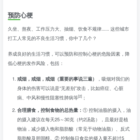
预防心梗
久坐、熬夜、工作压力大、抽烟、饮食不规律...... 这些城市
打工人常见的不良生活习惯，你中了几个？
养成良好的生活习惯，可以预防和控制心梗的危险因素，降
低心梗的发作风险，包括：
戒烟，戒烟，戒烟（重要的事说三遍）
，吸烟对我们的
身体的伤害可以说是“无差别”攻击，比如癌症、心脏
[2]
病、中风和慢性阻塞性肺病等
；
合理膳食，控制食物的总热量：
① 控制油脂的摄入，油
的摄入建议在每天25～30克（约2汤匙），且最好是植
物油，减少摄入饱和脂肪酸（常见于动物油脂）、反式
脂肪酸及胆固醇。② 控制每日食盐的摄入量不超过5