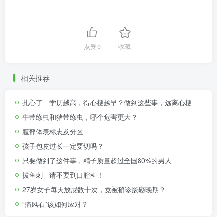
点赞
0
收藏
相关推荐
扎心了！学历越高，得心梗越早？做到这些事，远离心梗
牛带绦虫和猪带绦虫，哪个危害更大？
腹部体表标志及分区
孩子包皮过长一定要切吗？
只要做到了这件事，精子质量超过全国80%的男人
拔鱼刺，请不要到口腔科！
27岁女子每天放屁数十次，竟被确诊肠癌晚期？
“痛风石”该如何应对？