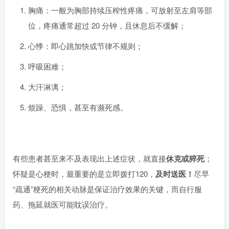
胸痛：一般为胸部持续压榨性疼痛，可放射至左肩等部
位，疼痛通常超过 20 分钟，且休息后不缓解；
心悸：即心跳加快或节律不规则；
呼吸困难；
大汗淋漓；
烦躁、恐惧，甚至有濒死感。
有些患者甚至来不及表现出上述症状，就直接
休克或猝死
；
怀疑是心梗时，最重要的是立即拨打120，
及时送医！
尽早
“疏通”梗死的相关动脉是保证治疗效果的关键，而自行服
药、拖延就医可能耽误治疗。