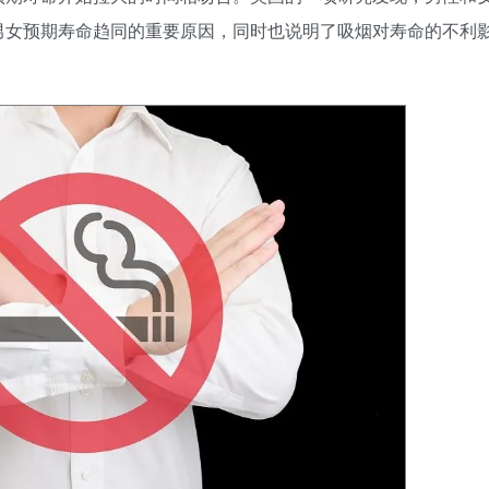
男女预期寿命趋同的重要原因，同时也说明了吸烟对寿命的不利