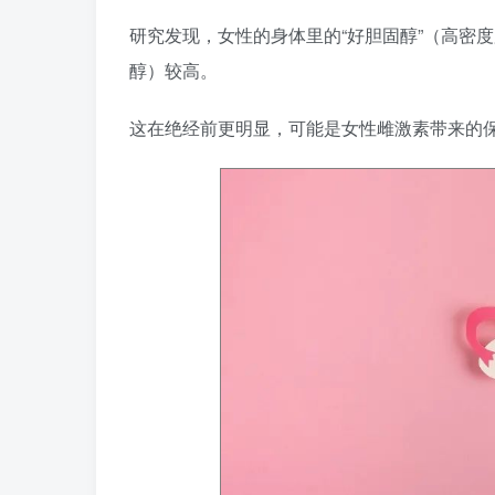
研究发现，女性的身体里的“好胆固醇”（高密
醇）较高。
这在绝经前更明显，可能是女性雌激素带来的