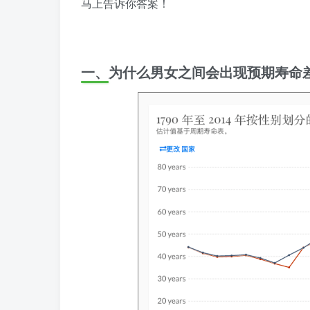
马上告诉你答案！
一、为什么男女之间会出现预期寿命