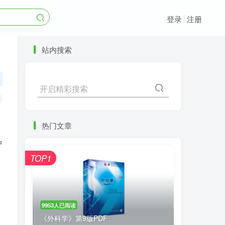
登录
注册
站内搜索
开启精彩搜索
热门文章
中
TOP1
9953人已阅读
《外科学》第9版PDF