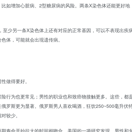
比如增加心脏病、2型糖尿病的风险。两条X染色体还能更好地
变，至少另一条X染色体上还有对应的正常基因，可以不表现出疾
染色体，可能就会出现遗传病。
男性做得要好。
冒险行为也更常见；男性的职业也和致癌物接触更多。这些，都
俄罗斯更为显著。俄罗斯男人喜欢喝酒，狂饮250~500毫升伏
相对较少。
预期寿命开始拉大的时间相吻合。美国的一项研究发现，男性和