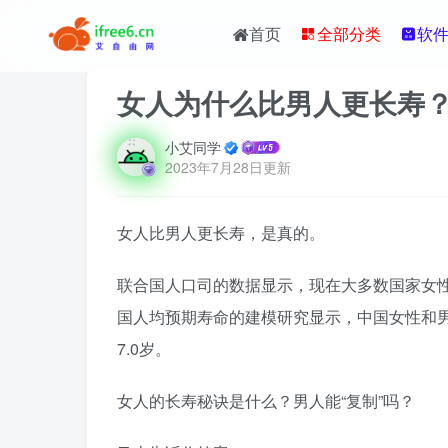
首页
全部分类
软
女人为什么比男人更长寿
小艾同学
2023年7月28日更新
女人比男人更长寿，是真的。
联合国人口司的数据显示，现在大多数国家女
国人均预期寿命的建模研究显示，中国女性和男性
7.0岁。
女人的长寿秘诀是什么？男人能“复制”吗？