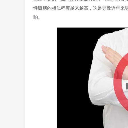
性吸烟的相似程度越来越高，这是导致近年来
响。