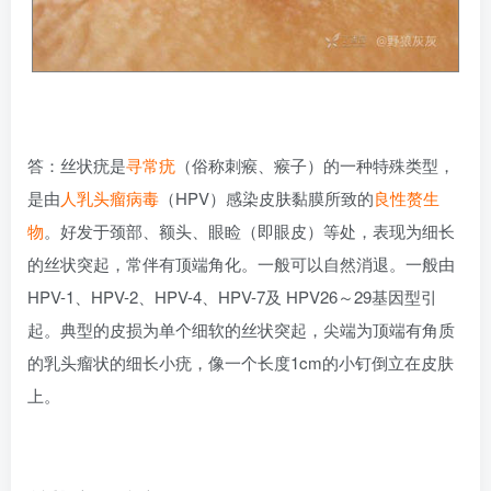
答：丝状疣是
寻常疣
（俗称刺瘊、瘊子）的一种特殊类型，
是由
人乳头瘤病毒
（HPV）感染皮肤黏膜所致的
良性赘生
物
。好发于颈部、额头、眼睑（即眼皮）等处，表现为细长
的丝状突起，常伴有顶端角化。一般可以自然消退。一般由
HPV-1、HPV-2、HPV-4、HPV-7及 HPV26～29基因型引
起。典型的皮损为单个细软的丝状突起，尖端为顶端有角质
的乳头瘤状的细长小疣，像一个长度1cm的小钉倒立在皮肤
上。