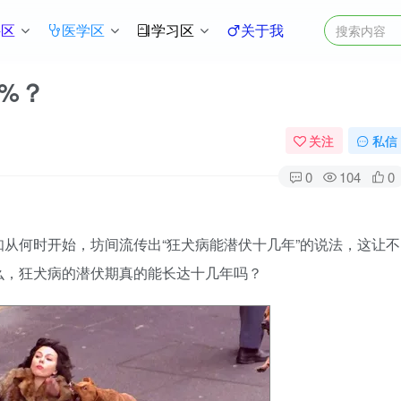
件区
医学区
学习区
关于我
%？
关注
私信
0
104
0
从何时开始，坊间流传出“狂犬病能潜伏十几年”的说法，这让不
么，狂犬病的潜伏期真的能长达十几年吗？