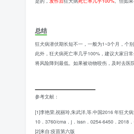
是的，
发作后
狂犬病
死亡率几乎100%
。但如果
总结
狂犬病潜伏期长短不一，一般为1~3个月，个
此外，狂犬病死亡率几乎100%，建议大家日
将风险降到最低。如果被动物咬伤，及时去医
参考文献：
[1]李艳荣,祝丽玲,朱武洋,等.中国2016 年狂犬病流
10．3760/cma．j．issn．0254-6450．2018．
[2]来自:疫苗第六版