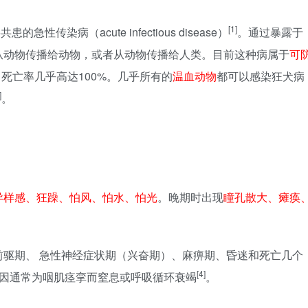
[1]
急性传染病（acute infectious disease）
。通过暴露于
从动物传播给动物，或者从动物传播给人类。目前这种病属于
可
死亡率几乎高达100%。几乎所有的
温血动物
都可以感染狂犬病
]
。
异样感、狂躁、怕风、怕水、怕光
。晚期时出现
瞳孔散大、瘫痪
驱期、 急性神经症状期（兴奋期）、麻痹期、昏迷和死亡几个
[4]
死因通常为咽肌痉挛而窒息或呼吸循环衰竭
。